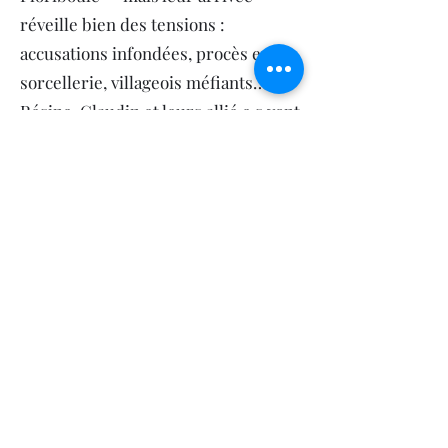
réveille bien des tensions :
accusations infondées, procès en
sorcellerie, villageois méfiants…
Résine, Claudin et leurs allié·e·s vont
se battre pour rétablir la justice et
échapper au bûcher.
VOIR LA BANDE-ANNONCE